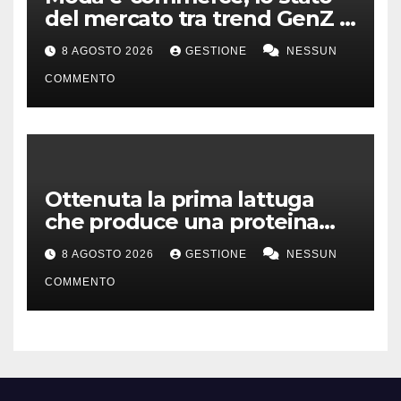
del mercato tra trend GenZ e
second hand
8 AGOSTO 2026
GESTIONE
NESSUN
COMMENTO
Ottenuta la prima lattuga
che produce una proteina
chiave della carne
8 AGOSTO 2026
GESTIONE
NESSUN
COMMENTO