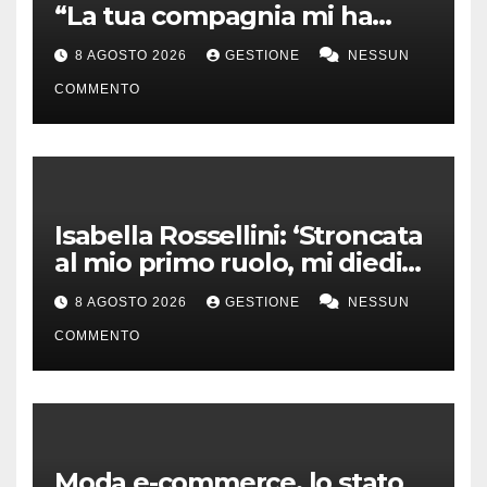
“La tua compagnia mi ha
sempre divertito”
8 AGOSTO 2026
GESTIONE
NESSUN
COMMENTO
Isabella Rossellini: ‘Stroncata
al mio primo ruolo, mi diedi
alla moda’
8 AGOSTO 2026
GESTIONE
NESSUN
COMMENTO
Moda e-commerce, lo stato