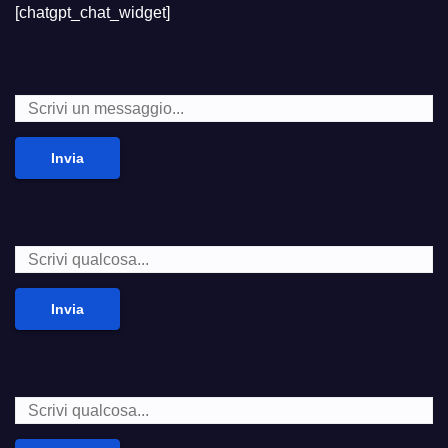
[chatgpt_chat_widget]
Invia
Invia