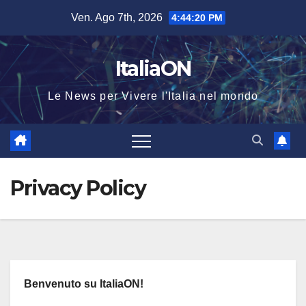
Salta
Ven. Ago 7th, 2026
4:44:21 PM
al
contenuto
ItaliaON
Le News per Vivere l'Italia nel mondo
Privacy Policy
Benvenuto su ItaliaON!