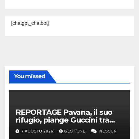
[chatgpt_chatbot]
You missed
REPORTAGE Pavana, il suo
rifugio, piange Guccini tra
silenzio, lacrime e fiori
7 AGOSTO 2026
GESTIONE
NESSUN