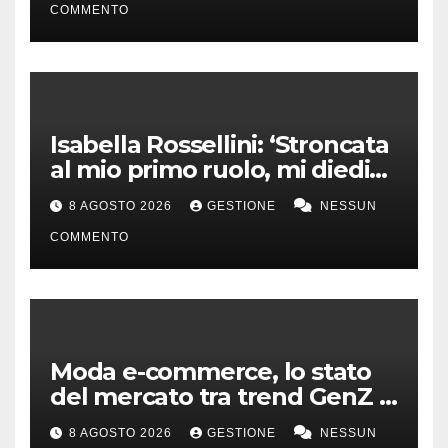
COMMENTO
Isabella Rossellini: ‘Stroncata
al mio primo ruolo, mi diedi
alla moda’
8 AGOSTO 2026
GESTIONE
NESSUN
COMMENTO
Moda e-commerce, lo stato
del mercato tra trend GenZ e
second hand
8 AGOSTO 2026
GESTIONE
NESSUN