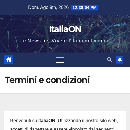
Salta
Dom. Ago 9th, 2026
12:38:05 PM
al
contenuto
ItaliaON
Le News per Vivere l'Italia nel mondo
Termini e condizioni
Benvenuti su
ItaliaON
. Utilizzando il nostro sito web,
accetti di rispettare e essere vincolato dai seguenti