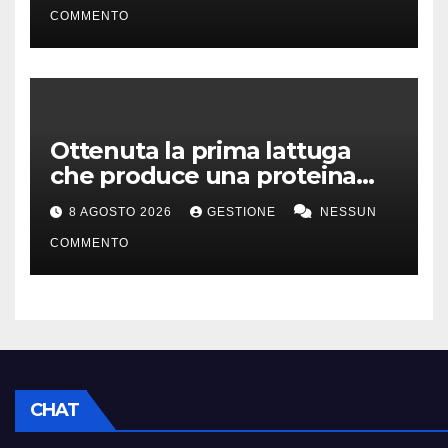
COMMENTO
Ottenuta la prima lattuga
che produce una proteina
chiave della carne
8 AGOSTO 2026
GESTIONE
NESSUN
COMMENTO
CHAT