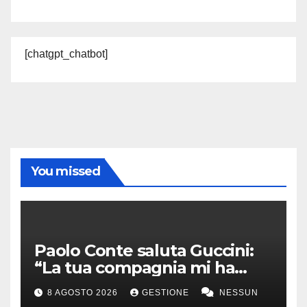
[chatgpt_chatbot]
You missed
Paolo Conte saluta Guccini:
“La tua compagnia mi ha
sempre divertito”
8 AGOSTO 2026
GESTIONE
NESSUN