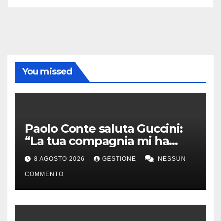
You missed
Paolo Conte saluta Guccini:
“La tua compagnia mi ha
sempre divertito”
8 AGOSTO 2026
GESTIONE
NESSUN
COMMENTO