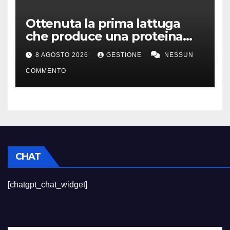
Ottenuta la prima lattuga
che produce una proteina
chiave della carne
8 AGOSTO 2026
GESTIONE
NESSUN
COMMENTO
CHAT
[chatgpt_chat_widget]