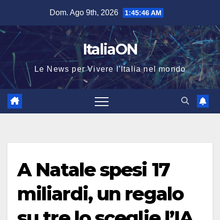
Salta
Dom. Ago 9th, 2026
1:45:47 AM
al
contenuto
ItaliaON
Le News per Vivere l'Italia nel mondo
A Natale spesi 17
miliardi, un regalo
su tre lo sceglie l’IA