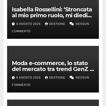
Isabella Rossellini: ‘Stroncata
al mio primo ruolo, mi diedi
alla moda’
8 AGOSTO 2026
GESTIONE
NESSUN
COMMENTO
Moda e-commerce, lo stato
del mercato tra trend GenZ e
second hand
8 AGOSTO 2026
GESTIONE
NESSUN
COMMENTO