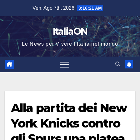
Salta
Ven. Ago 7th, 2026
3:16:21 AM
al
contenuto
ItaliaON
Le News per Vivere l'Italia nel mondo
Alla partita dei New
York Knicks contro
gli Spurs una platea