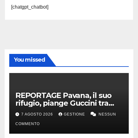
[chatgpt_chatbot]
You missed
REPORTAGE Pavana, il suo
rifugio, piange Guccini tra
silenzio, lacrime e fiori
7 AGOSTO 2026
GESTIONE
NESSUN
COMMENTO