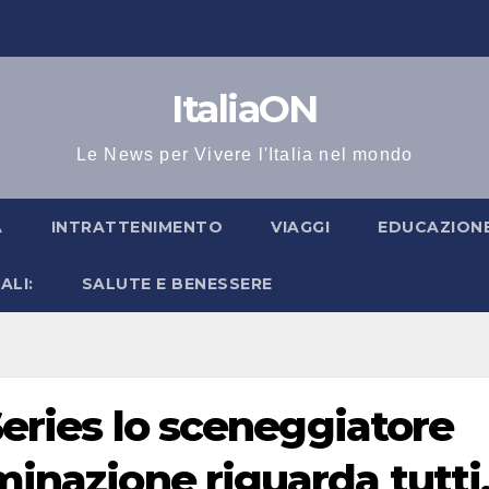
ItaliaON
Le News per Vivere l'Italia nel mondo
A
INTRATTENIMENTO
VIAGGI
EDUCAZIONE
ALI:
SALUTE E BENESSERE
 Series lo sceneggiatore
minazione riguarda tutti