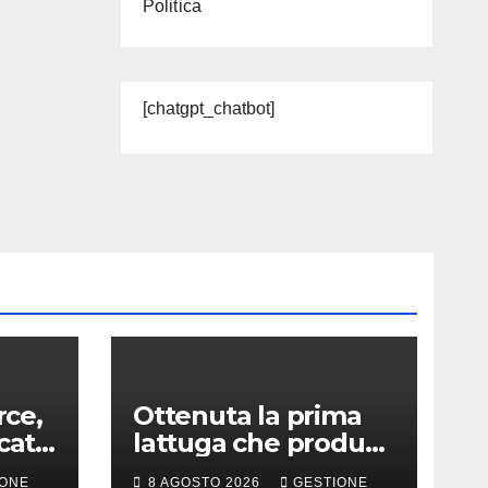
Politica
[chatgpt_chatbot]
ce,
Ottenuta la prima
cato
lattuga che produce
e
una proteina chiave
IONE
8 AGOSTO 2026
GESTIONE