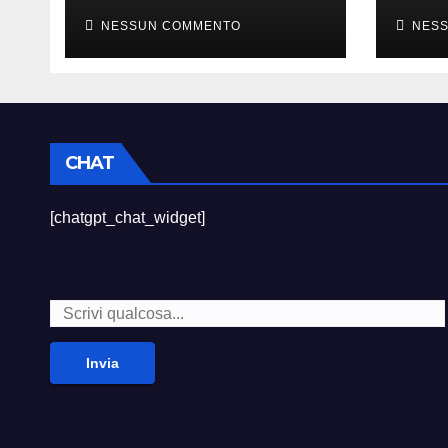
sempre divertito”
died
NESSUN COMMENTO
NES
CHAT
[chatgpt_chat_widget]
Invia