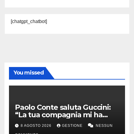
[chatgpt_chatbot]
You missed
Paolo Conte saluta Guccini:
“La tua compagnia mi ha
sempre divertito”
8 AGOSTO 2026
GESTIONE
NESSUN