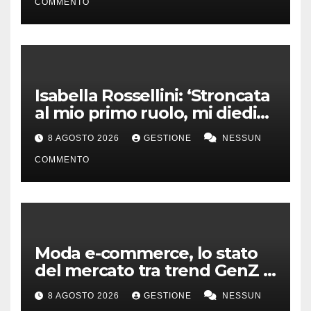
COMMENTO
Isabella Rossellini: ‘Stroncata
al mio primo ruolo, mi diedi
alla moda’
8 AGOSTO 2026
GESTIONE
NESSUN
COMMENTO
Moda e-commerce, lo stato
del mercato tra trend GenZ e
second hand
8 AGOSTO 2026
GESTIONE
NESSUN