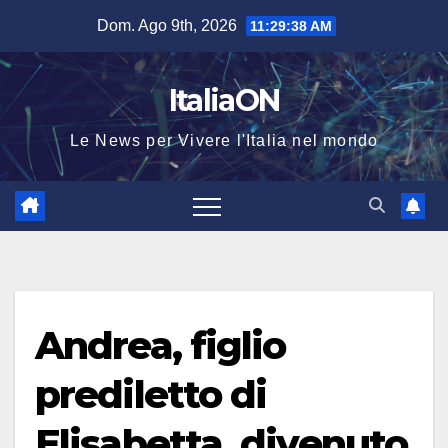
Salta
Dom. Ago 9th, 2026
11:29:39 AM
al
contenuto
ItaliaON
Le News per Vivere l'Italia nel mondo
Andrea, figlio
prediletto di
Elisabetta, divenuto