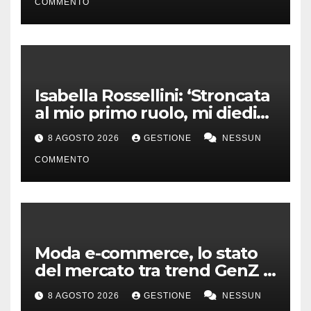
COMMENTO
Isabella Rossellini: ‘Stroncata
al mio primo ruolo, mi diedi
alla moda’
8 AGOSTO 2026
GESTIONE
NESSUN
COMMENTO
Moda e-commerce, lo stato
del mercato tra trend GenZ e
second hand
8 AGOSTO 2026
GESTIONE
NESSUN