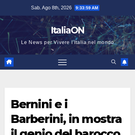
Salta
Sab. Ago 8th, 2026
9:33:59 AM
al
contenuto
ItaliaON
Le News per Vivere l'Italia nel mondo
Bernini e i
Barberini, in mostra
il genio del barocco