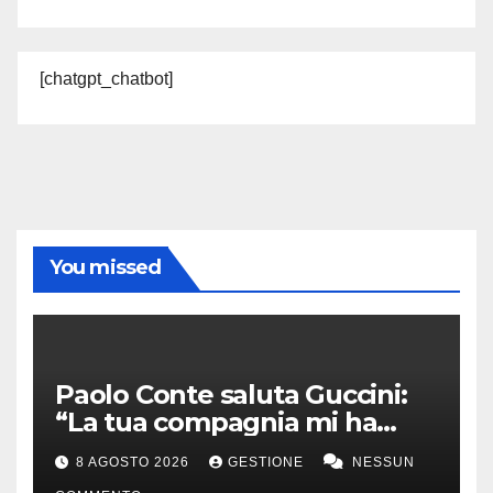
[chatgpt_chatbot]
You missed
Paolo Conte saluta Guccini:
“La tua compagnia mi ha
sempre divertito”
8 AGOSTO 2026
GESTIONE
NESSUN