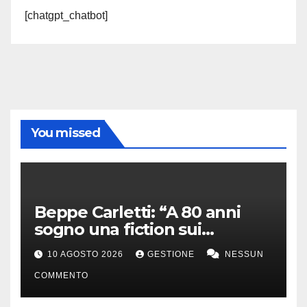
[chatgpt_chatbot]
You missed
Beppe Carletti: “A 80 anni
sogno una fiction sui
Nomadi. Sanremo? Sarebbe
10 AGOSTO 2026
GESTIONE
NESSUN
bello”
COMMENTO