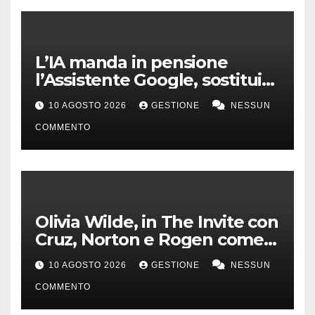
L’IA manda in pensione
l’Assistente Google, sostituito
da Gemini dal 4 settembre
10 AGOSTO 2026
GESTIONE
NESSUN
COMMENTO
Olivia Wilde, in The Invite con
Cruz, Norton e Rogen come
un gruppo jazz
10 AGOSTO 2026
GESTIONE
NESSUN
COMMENTO