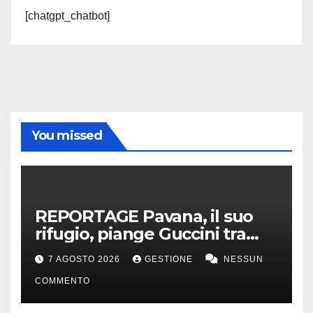
[chatgpt_chatbot]
You missed
REPORTAGE Pavana, il suo
rifugio, piange Guccini tra
silenzio, lacrime e fiori
7 AGOSTO 2026
GESTIONE
NESSUN
COMMENTO