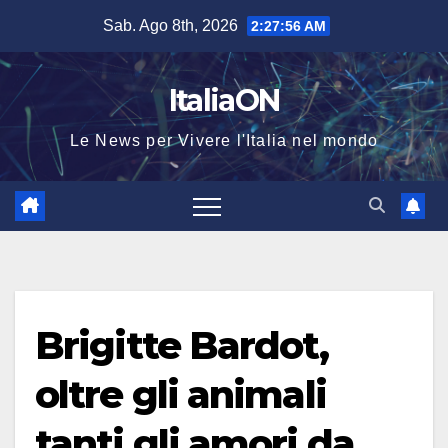
Salta
Sab. Ago 8th, 2026
2:27:56 AM
al
contenuto
ItaliaON
Le News per Vivere l'Italia nel mondo
Brigitte Bardot,
oltre gli animali
tanti gli amori da