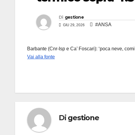
Di
gestione
#ANSA
GIU 29, 2026
Barbante (Cnr-Isp e Ca’ Foscari): ‘poca neve, com
Vai alla fonte
Di
gestione