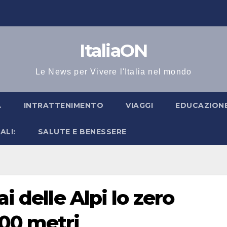
ItaliaON
Le News per Vivere l'Italia nel mondo
A
INTRATTENIMENTO
VIAGGI
EDUCAZIONE
ALI:
SALUTE E BENESSERE
i delle Alpi lo zero
500 metri