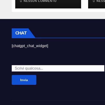
NESSUN COMMENTO
NES
CHAT
[chatgpt_chat_widget]
Invia