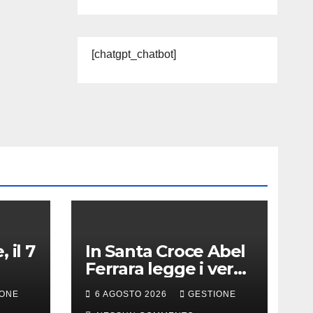
[chatgpt_chatbot]
 il 7
In Santa Croce Abel
Ferrara legge i versi
di Gabriele Tinti per
IONE
6 AGOSTO 2026
GESTIONE
Francesco d’Assisi