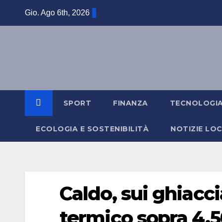
Salta
Gio. Ago 6th, 2026
al
contenuto
SPORT
FINANZA
TECNOLOGI
ECOLOGIA E SOSTENIBILITÀ
NOTIZIE LOC
Caldo, sui ghiaccia
termico sopra 4.