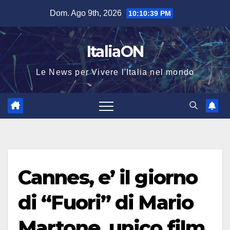
Salta
Dom. Ago 9th, 2026
10:10:39 PM
al
contenuto
ItaliaON
Le News per Vivere l'Italia nel mondo
Cannes, e’ il giorno
di “Fuori” di Mario
Martone, unico film