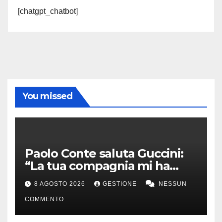
[chatgpt_chatbot]
You missed
Paolo Conte saluta Guccini:
“La tua compagnia mi ha
sempre divertito”
8 AGOSTO 2026
GESTIONE
NESSUN
COMMENTO