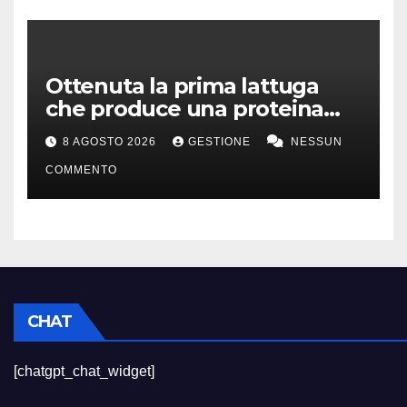
Ottenuta la prima lattuga
che produce una proteina
chiave della carne
8 AGOSTO 2026
GESTIONE
NESSUN
COMMENTO
CHAT
[chatgpt_chat_widget]