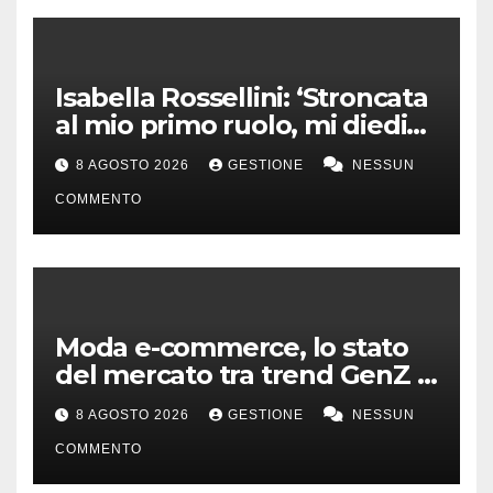
Isabella Rossellini: ‘Stroncata
al mio primo ruolo, mi diedi
alla moda’
8 AGOSTO 2026
GESTIONE
NESSUN
COMMENTO
Moda e-commerce, lo stato
del mercato tra trend GenZ e
second hand
8 AGOSTO 2026
GESTIONE
NESSUN
COMMENTO