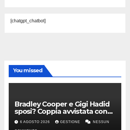
[chatgpt_chatbot]
You missed
Bradley Cooper e Gigi Hadid
sposi? Coppia avvistata con
anello all’anulare
6 AGOSTO 2026
GESTIONE
NESSUN