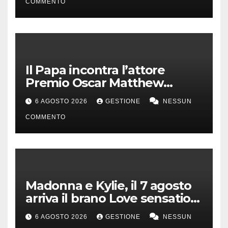
COMMENTO
Il Papa incontra l’attore
Premio Oscar Matthew
McConaughey
6 AGOSTO 2026
GESTIONE
NESSUN
COMMENTO
Madonna e Kylie, il 7 agosto
arriva il brano Love sensation
(Afterhours mix)
6 AGOSTO 2026
GESTIONE
NESSUN