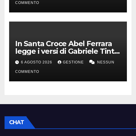
COMMENTO
In Santa Croce Abel Ferrara
legge i versi di Gabriele Tinti
per Francesco d’Assisi
6 AGOSTO 2026
GESTIONE
NESSUN
COMMENTO
CHAT