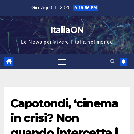
Salta
Gio. Ago 6th, 2026
9:19:56 PM
al
contenuto
ItaliaON
Le News per Vivere l'Italia nel mondo
Capotondi, ‘cinema
in crisi? Non
quando intercetta i