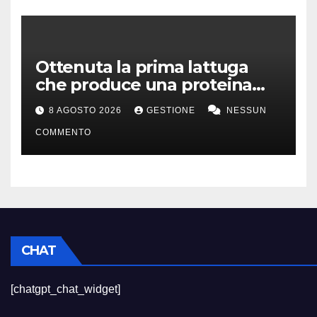
Ottenuta la prima lattuga
che produce una proteina
chiave della carne
8 AGOSTO 2026
GESTIONE
NESSUN
COMMENTO
CHAT
[chatgpt_chat_widget]