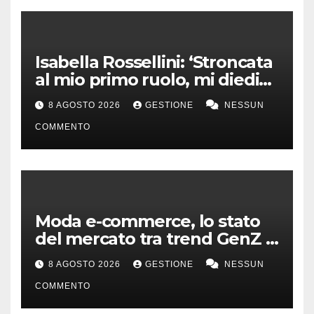
Isabella Rossellini: ‘Stroncata
al mio primo ruolo, mi diedi
alla moda’
8 AGOSTO 2026
GESTIONE
NESSUN
COMMENTO
Moda e-commerce, lo stato
del mercato tra trend GenZ e
second hand
8 AGOSTO 2026
GESTIONE
NESSUN
COMMENTO