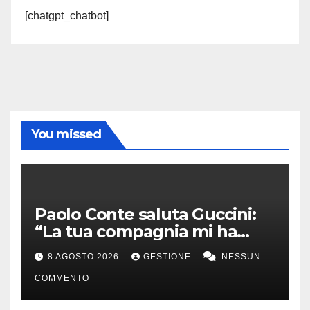
[chatgpt_chatbot]
You missed
Paolo Conte saluta Guccini:
“La tua compagnia mi ha
sempre divertito”
8 AGOSTO 2026
GESTIONE
NESSUN
COMMENTO