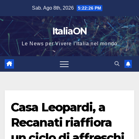
Salta
Sab. Ago 8th, 2026
5:22:27 PM
al
contenuto
ItaliaON
Le News per Vivere l'Italia nel mondo
Casa Leopardi, a
Recanati riaffiora
un ciclo di affreschi