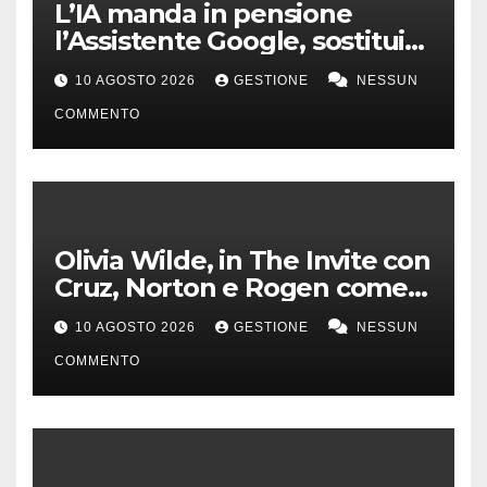
L’IA manda in pensione
l’Assistente Google, sostituito
da Gemini dal 4 settembre
10 AGOSTO 2026
GESTIONE
NESSUN
COMMENTO
Olivia Wilde, in The Invite con
Cruz, Norton e Rogen come
un gruppo jazz
10 AGOSTO 2026
GESTIONE
NESSUN
COMMENTO