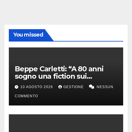
You missed
Beppe Carletti: “A 80 anni
sogno una fiction sui
Nomadi. Sanremo? Sarebbe
10 AGOSTO 2026
GESTIONE
NESSUN
bello”
COMMENTO