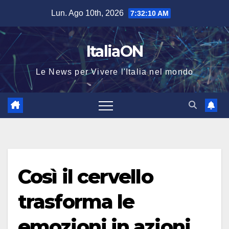
Salta
Lun. Ago 10th, 2026
7:32:10 AM
al
contenuto
ItaliaON
Le News per Vivere l'Italia nel mondo
Così il cervello
trasforma le
emozioni in azioni