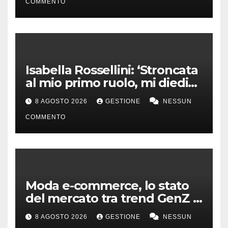
COMMENTO
Isabella Rossellini: ‘Stroncata
al mio primo ruolo, mi diedi
alla moda’
8 AGOSTO 2026
GESTIONE
NESSUN
COMMENTO
Moda e-commerce, lo stato
del mercato tra trend GenZ e
second hand
8 AGOSTO 2026
GESTIONE
NESSUN