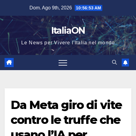
Salta
Dom. Ago 9th, 2026
10:56:53 AM
al
contenuto
ItaliaON
Le News per Vivere l'Italia nel mondo
Da Meta giro di vite
contro le truffe che
usano l’IA per