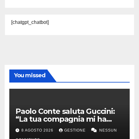
[chatgpt_chatbot]
You missed
Paolo Conte saluta Guccini:
“La tua compagnia mi ha
sempre divertito”
8 AGOSTO 2026
GESTIONE
NESSUN