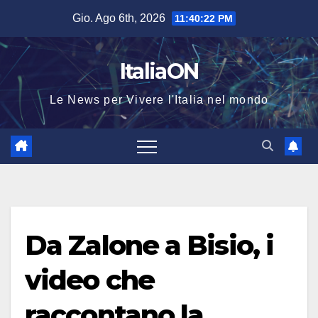
Salta
Gio. Ago 6th, 2026
11:40:23 PM
al
contenuto
ItaliaON
Le News per Vivere l'Italia nel mondo
Da Zalone a Bisio, i
video che
raccontano la