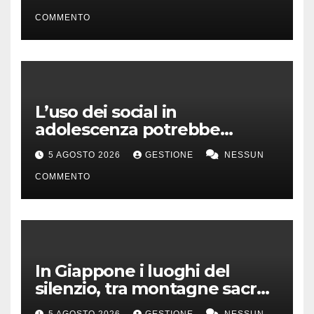
capitano”
COMMENTO
L’uso dei social in
adolescenza potrebbe
incidere sui voti a scuola
5 AGOSTO 2026
GESTIONE
NESSUN
COMMENTO
In Giappone i luoghi del
silenzio, tra montagne sacre
e isole incontaminate
5 AGOSTO 2026
GESTIONE
NESSUN