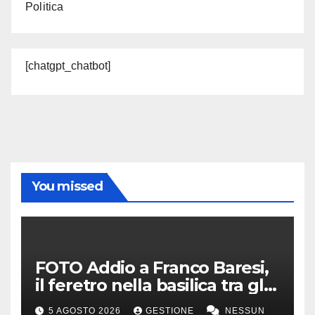
Politica
[chatgpt_chatbot]
You missed
FOTO Addio a Franco Baresi,
il feretro nella basilica tra gli
applausi e il coro “c’è solo un
5 AGOSTO 2026
GESTIONE
NESSUN