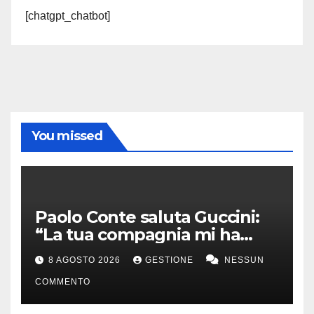
[chatgpt_chatbot]
You missed
Paolo Conte saluta Guccini:
“La tua compagnia mi ha
sempre divertito”
8 AGOSTO 2026
GESTIONE
NESSUN
COMMENTO