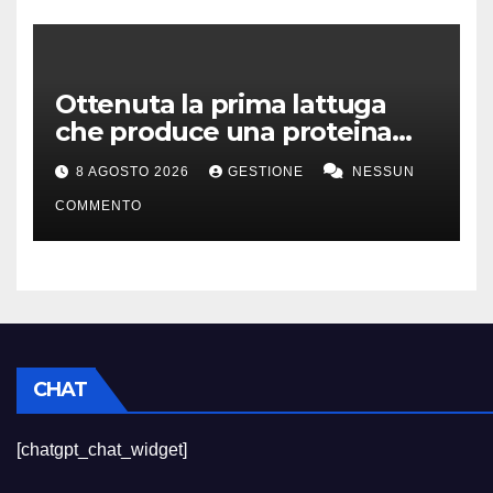
Ottenuta la prima lattuga
che produce una proteina
chiave della carne
8 AGOSTO 2026
GESTIONE
NESSUN
COMMENTO
CHAT
[chatgpt_chat_widget]