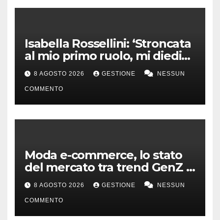
Isabella Rossellini: ‘Stroncata
al mio primo ruolo, mi diedi
alla moda’
8 AGOSTO 2026
GESTIONE
NESSUN
COMMENTO
Moda e-commerce, lo stato
del mercato tra trend GenZ e
second hand
8 AGOSTO 2026
GESTIONE
NESSUN
COMMENTO