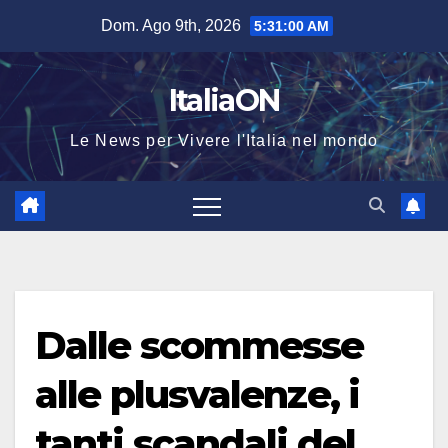
Salta
Dom. Ago 9th, 2026
5:31:00 AM
al
contenuto
ItaliaON
Le News per Vivere l'Italia nel mondo
Dalle scommesse
alle plusvalenze, i
tanti scandali del