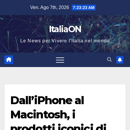
Salta
Ven. Ago 7th, 2026
7:23:24 AM
al
contenuto
ItaliaON
Le News per Vivere l'Italia nel mondo
Dall’iPhone al
Macintosh, i
prodotti iconici di