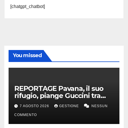
[chatgpt_chatbot]
You missed
REPORTAGE Pavana, il suo
rifugio, piange Guccini tra
silenzio, lacrime e fiori
7 AGOSTO 2026
GESTIONE
NESSUN
COMMENTO