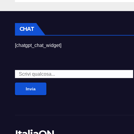
CHAT
[chatgpt_chat_widget]
Invia