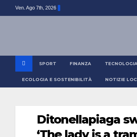
Salta
Ven. Ago 7th, 2026
al
contenuto
SPORT
FINANZA
TECNOLOGI
ECOLOGIA E SOSTENIBILITÀ
NOTIZIE LOC
Ditonellapiaga s
‘The lady is a tra