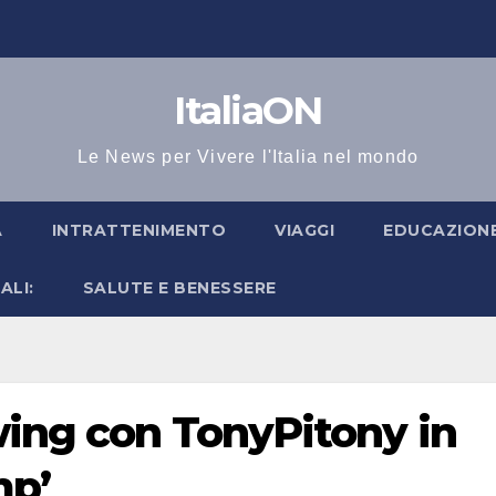
ItaliaON
Le News per Vivere l'Italia nel mondo
A
INTRATTENIMENTO
VIAGGI
EDUCAZIONE
ALI:
SALUTE E BENESSERE
wing con TonyPitony in
mp’