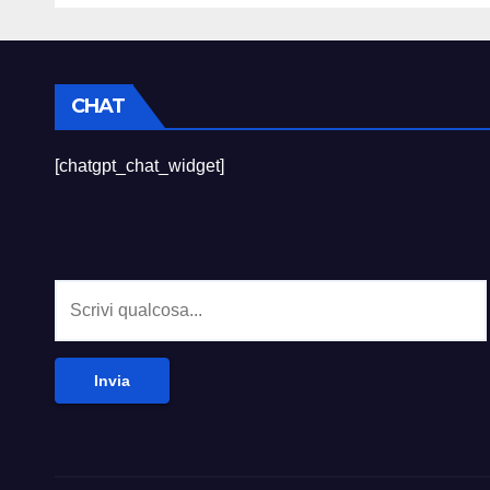
CHAT
[chatgpt_chat_widget]
Invia