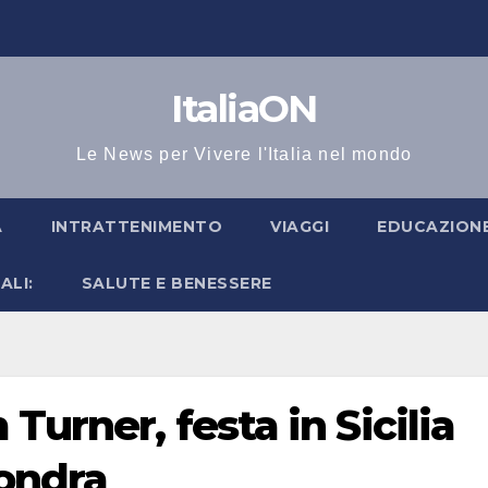
ItaliaON
Le News per Vivere l'Italia nel mondo
A
INTRATTENIMENTO
VIAGGI
EDUCAZIONE
ALI:
SALUTE E BENESSERE
Turner, festa in Sicilia
Londra