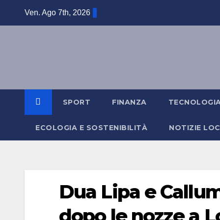
Salta
Ven. Ago 7th, 2026
al
contenuto
SPORT
FINANZA
TECNOLOGI
ECOLOGIA E SOSTENIBILITÀ
NOTIZIE LOC
Dua Lipa e Callum 
dopo le nozze a 