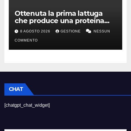
Ottenuta la prima lattuga
che produce una proteina
chiave della carne
8 AGOSTO 2026
GESTIONE
NESSUN
COMMENTO
CHAT
[chatgpt_chat_widget]