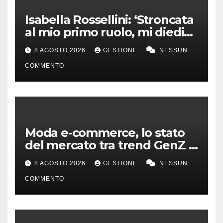
Isabella Rossellini: ‘Stroncata
al mio primo ruolo, mi diedi
alla moda’
8 AGOSTO 2026
GESTIONE
NESSUN
COMMENTO
Moda e-commerce, lo stato
del mercato tra trend GenZ e
second hand
8 AGOSTO 2026
GESTIONE
NESSUN
COMMENTO