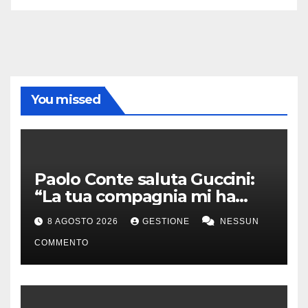
You missed
Paolo Conte saluta Guccini:
“La tua compagnia mi ha
sempre divertito”
8 AGOSTO 2026
GESTIONE
NESSUN
COMMENTO