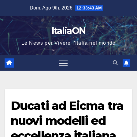
Salta
Dom. Ago 9th, 2026
12:33:44 AM
al
contenuto
ItaliaON
Le News per Vivere l'Italia nel mondo
Ducati ad Eicma tra
nuovi modelli ed
eccellenza italiana