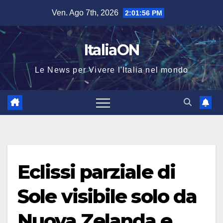
Salta
Ven. Ago 7th, 2026
2:01:56 PM
al
contenuto
ItaliaON
Le News per Vivere l'Italia nel mondo
Eclissi parziale di
Sole visibile solo da
Nuova Zelanda e