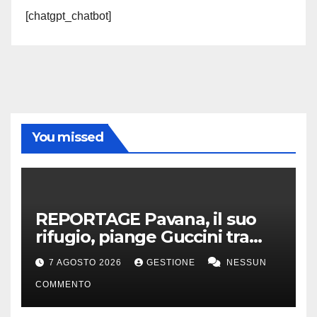
[chatgpt_chatbot]
You missed
REPORTAGE Pavana, il suo
rifugio, piange Guccini tra
silenzio, lacrime e fiori
7 AGOSTO 2026
GESTIONE
NESSUN
COMMENTO