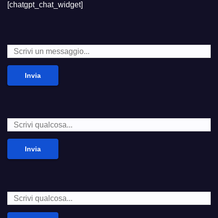
[chatgpt_chat_widget]
Invia
Invia