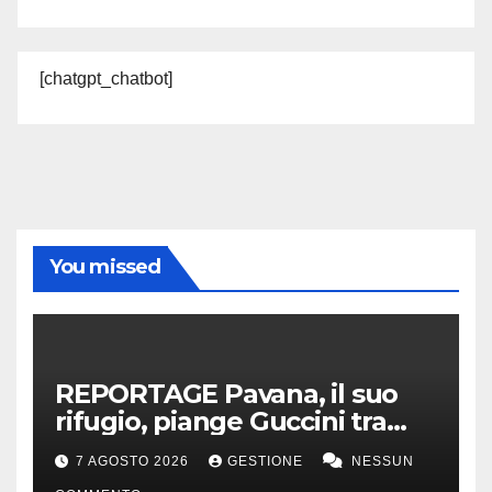
[chatgpt_chatbot]
You missed
REPORTAGE Pavana, il suo
rifugio, piange Guccini tra
silenzio, lacrime e fiori
7 AGOSTO 2026
GESTIONE
NESSUN