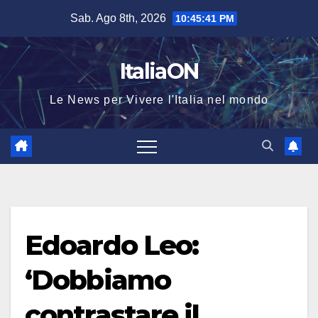
Salta
Sab. Ago 8th, 2026
10:45:42 PM
al
contenuto
ItaliaON
Le News per Vivere l'Italia nel mondo
Edoardo Leo:
‘Dobbiamo
contrastare il