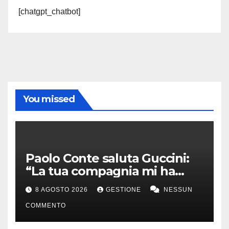
[chatgpt_chatbot]
You missed
Paolo Conte saluta Guccini:
“La tua compagnia mi ha
sempre divertito”
8 AGOSTO 2026
GESTIONE
NESSUN
COMMENTO