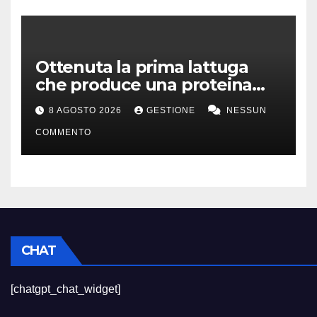
Ottenuta la prima lattuga
che produce una proteina
chiave della carne
8 AGOSTO 2026
GESTIONE
NESSUN
COMMENTO
CHAT
[chatgpt_chat_widget]