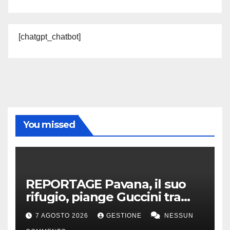
[chatgpt_chatbot]
You missed
REPORTAGE Pavana, il suo
rifugio, piange Guccini tra
silenzio, lacrime e fiori
7 AGOSTO 2026
GESTIONE
NESSUN