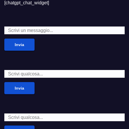
[chatgpt_chat_widget]
Invia
Invia