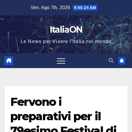
Salta
Ven. Ago 7th, 2026
9:50:24 AM
al
contenuto
ItaliaON
Le News per Vivere l'Italia nel mondo
Fervono i
preparativi per il
79esimo Festival di