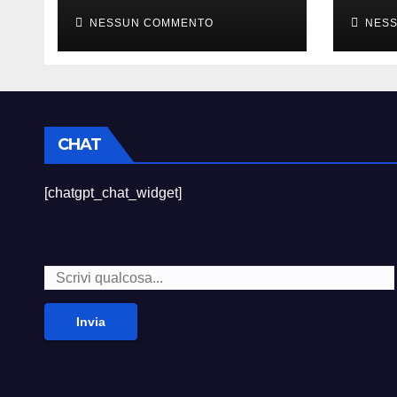
sempre divertito”
died
NESSUN COMMENTO
NES
CHAT
[chatgpt_chat_widget]
Invia