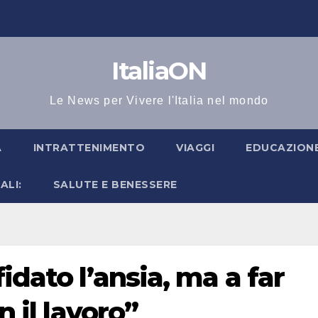
ItaliaON
Le News per Vivere l'Italia nel mondo
A
INTRATTENIMENTO
VIAGGI
EDUCAZIONE
ALI:
SALUTE E BENESSERE
idato l’ansia, ma a far
n il lavoro”