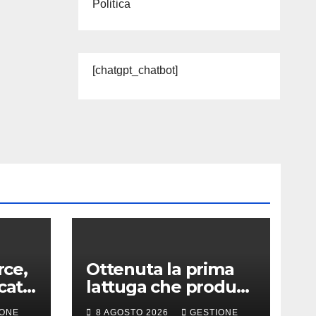
Politica
[chatgpt_chatbot]
ce,
Ottenuta la prima
cato
lattuga che produce
e
una proteina chiave
IONE
8 AGOSTO 2026
GESTIONE