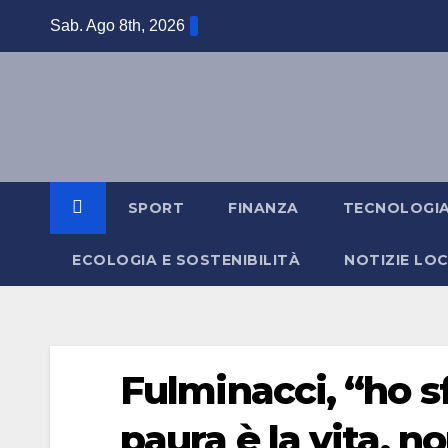
Salta
Sab. Ago 8th, 2026
al
contenuto
SPORT
FINANZA
TECNOLOGI
ECOLOGIA E SOSTENIBILITÀ
NOTIZIE LOC
Fulminacci, “ho sf
paura è la vita, no