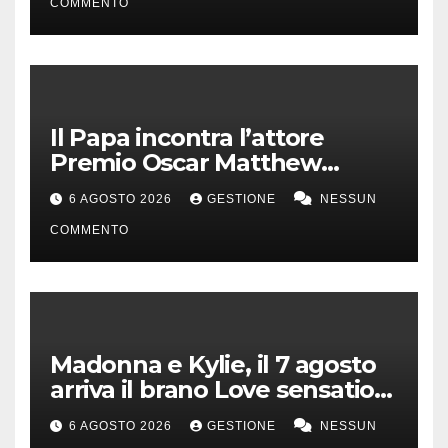
COMMENTO
Il Papa incontra l’attore
Premio Oscar Matthew
McConaughey
6 AGOSTO 2026
GESTIONE
NESSUN
COMMENTO
Madonna e Kylie, il 7 agosto
arriva il brano Love sensation
(Afterhours mix)
6 AGOSTO 2026
GESTIONE
NESSUN