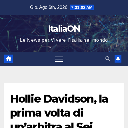
Salta
Gio. Ago 6th, 2026
7:31:03 AM
al
contenuto
ItaliaON
Le News per Vivere l'Italia nel mondo
Hollie Davidson, la
prima volta di
un’arbitra al Sei