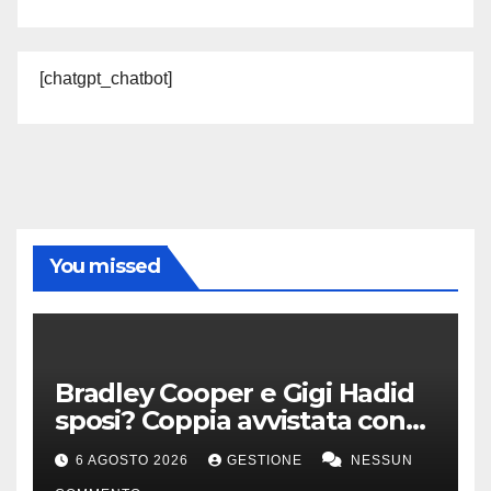
[chatgpt_chatbot]
You missed
Bradley Cooper e Gigi Hadid
sposi? Coppia avvistata con
anello all’anulare
6 AGOSTO 2026
GESTIONE
NESSUN