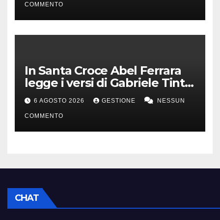
COMMENTO
In Santa Croce Abel Ferrara
legge i versi di Gabriele Tinti
per Francesco d’Assisi
6 AGOSTO 2026
GESTIONE
NESSUN
COMMENTO
CHAT