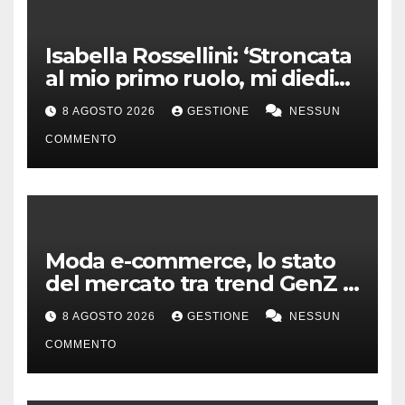
Isabella Rossellini: ‘Stroncata
al mio primo ruolo, mi diedi
alla moda’
8 AGOSTO 2026
GESTIONE
NESSUN
COMMENTO
Moda e-commerce, lo stato
del mercato tra trend GenZ e
second hand
8 AGOSTO 2026
GESTIONE
NESSUN
COMMENTO