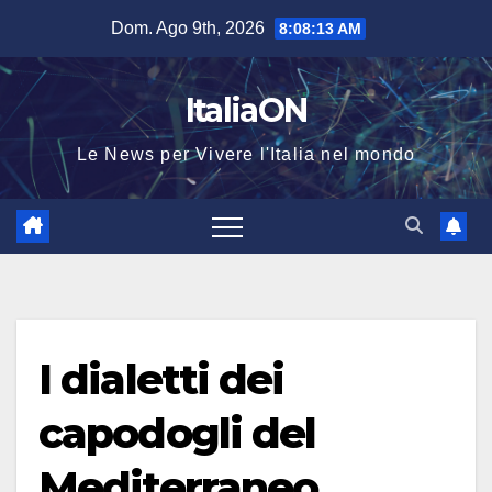
Salta
Dom. Ago 9th, 2026
8:08:14 AM
al
contenuto
ItaliaON
Le News per Vivere l'Italia nel mondo
I dialetti dei
capodogli del
Mediterraneo