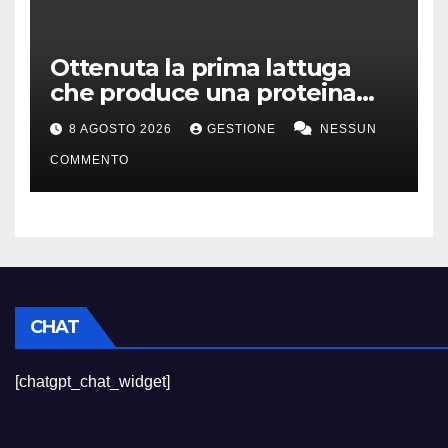
Ottenuta la prima lattuga
che produce una proteina
chiave della carne
8 AGOSTO 2026
GESTIONE
NESSUN
COMMENTO
CHAT
[chatgpt_chat_widget]