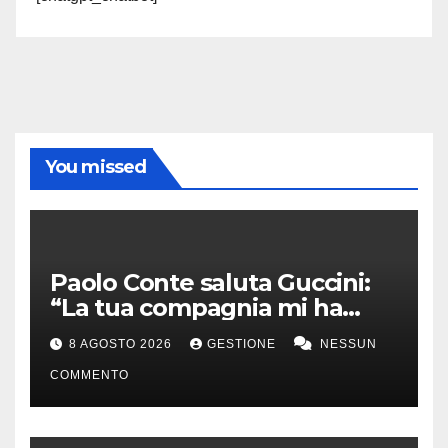
You missed
Paolo Conte saluta Guccini:
“La tua compagnia mi ha
sempre divertito”
8 AGOSTO 2026
GESTIONE
NESSUN
COMMENTO