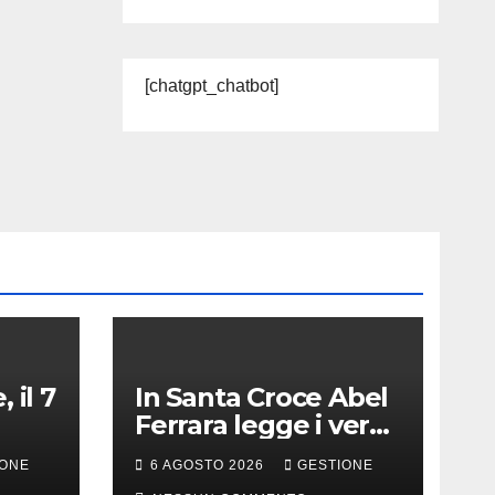
[chatgpt_chatbot]
 il 7
In Santa Croce Abel
Ferrara legge i versi
di Gabriele Tinti per
IONE
6 AGOSTO 2026
GESTIONE
Francesco d’Assisi