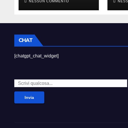
NESSUN COMMENTO
NES
CHAT
[chatgpt_chat_widget]
Invia