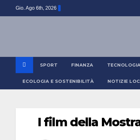
Salta
Gio. Ago 6th, 2026
al
contenuto
SPORT
FINANZA
TECNOLOGI
ECOLOGIA E SOSTENIBILITÀ
NOTIZIE LOC
I film della Mostr