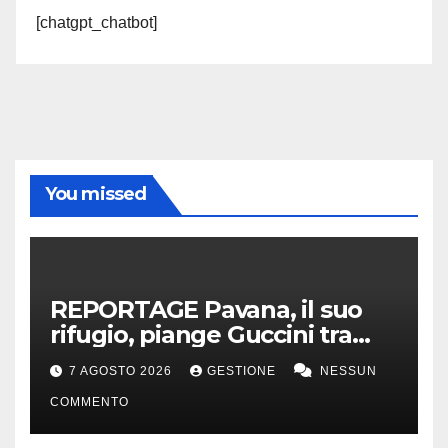
[chatgpt_chatbot]
You missed
REPORTAGE Pavana, il suo
rifugio, piange Guccini tra
silenzio, lacrime e fiori
7 AGOSTO 2026
GESTIONE
NESSUN
COMMENTO