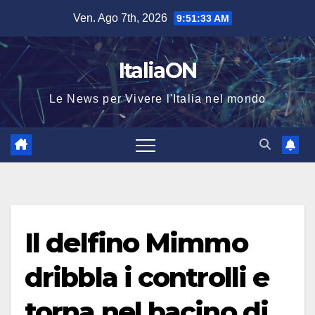
Salta
Ven. Ago 7th, 2026
9:51:33 AM
al
contenuto
ItaliaON
Le News per Vivere l'Italia nel mondo
Il delfino Mimmo
dribbla i controlli e
torna nel bacino di