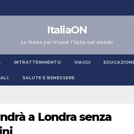
ItaliaON
Le News per Vivere l'Italia nel mondo
A
INTRATTENIMENTO
VIAGGI
EDUCAZIONE
ALI:
SALUTE E BENESSERE
 andrà a Londra senza
ini