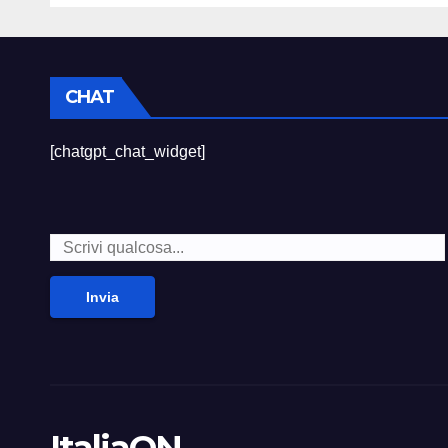
CHAT
[chatgpt_chat_widget]
Invia