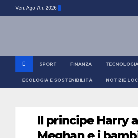
Salta
Ven. Ago 7th, 2026
al
contenuto
SPORT
FINANZA
TECNOLOGI
ECOLOGIA E SOSTENIBILITÀ
NOTIZIE LOC
Il principe Harry
Meghan e i bamb