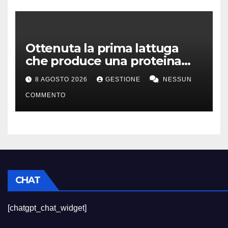
Ottenuta la prima lattuga
che produce una proteina
chiave della carne
8 AGOSTO 2026
GESTIONE
NESSUN
COMMENTO
CHAT
[chatgpt_chat_widget]