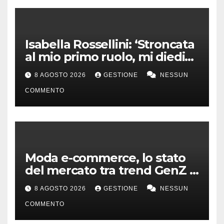
Isabella Rossellini: ‘Stroncata
al mio primo ruolo, mi diedi
alla moda’
8 AGOSTO 2026
GESTIONE
NESSUN
COMMENTO
Moda e-commerce, lo stato
del mercato tra trend GenZ e
second hand
8 AGOSTO 2026
GESTIONE
NESSUN
COMMENTO