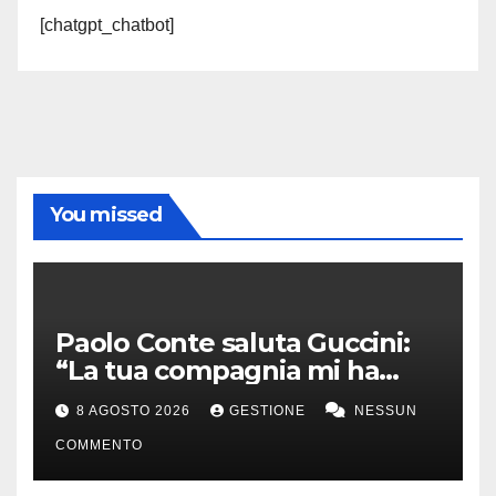
[chatgpt_chatbot]
You missed
Paolo Conte saluta Guccini:
“La tua compagnia mi ha
sempre divertito”
8 AGOSTO 2026
GESTIONE
NESSUN
COMMENTO