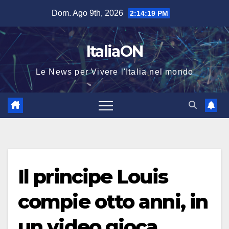
Salta
Dom. Ago 9th, 2026
2:14:19 PM
al
contenuto
ItaliaON
Le News per Vivere l'Italia nel mondo
Il principe Louis
compie otto anni, in
un video gioca