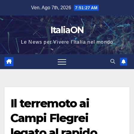
Salta
Ven. Ago 7th, 2026
7:51:27 AM
al
contenuto
ItaliaON
Le News per Vivere l'Italia nel mondo
Il terremoto ai
Campi Flegrei
legato al rapido