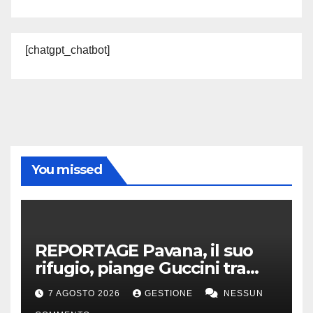
[chatgpt_chatbot]
You missed
REPORTAGE Pavana, il suo
rifugio, piange Guccini tra
silenzio, lacrime e fiori
7 AGOSTO 2026
GESTIONE
NESSUN