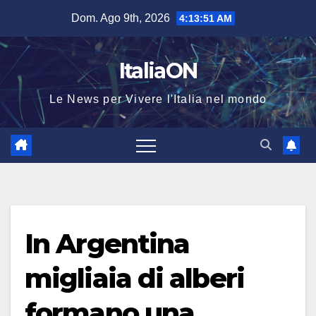
Salta
Dom. Ago 9th, 2026
4:13:52 AM
al
contenuto
ItaliaON
Le News per Vivere l'Italia nel mondo
In Argentina
migliaia di alberi
formano una