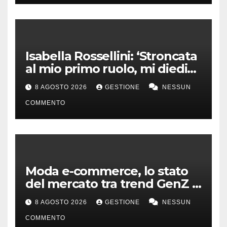
Isabella Rossellini: ‘Stroncata
al mio primo ruolo, mi diedi
alla moda’
8 AGOSTO 2026
GESTIONE
NESSUN
COMMENTO
Moda e-commerce, lo stato
del mercato tra trend GenZ e
second hand
8 AGOSTO 2026
GESTIONE
NESSUN
COMMENTO