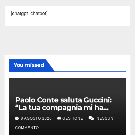
[chatgpt_chatbot]
You missed
Paolo Conte saluta Guccini:
“La tua compagnia mi ha
sempre divertito”
8 AGOSTO 2026
GESTIONE
NESSUN
COMMENTO