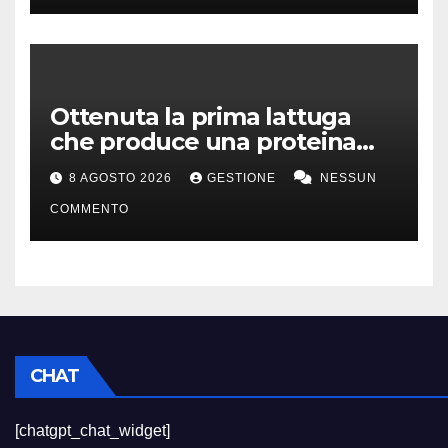
Ottenuta la prima lattuga
che produce una proteina
chiave della carne
8 AGOSTO 2026
GESTIONE
NESSUN
COMMENTO
CHAT
[chatgpt_chat_widget]