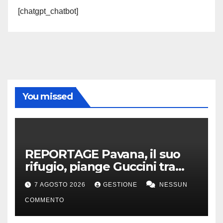
[chatgpt_chatbot]
You missed
REPORTAGE Pavana, il suo
rifugio, piange Guccini tra
silenzio, lacrime e fiori
7 AGOSTO 2026
GESTIONE
NESSUN
COMMENTO