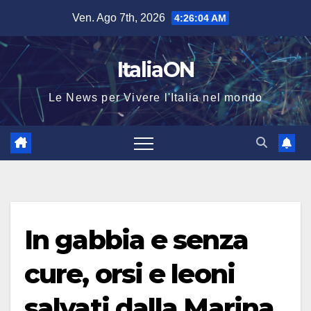
Salta
Ven. Ago 7th, 2026
4:26:04 AM
al
contenuto
ItaliaON
Le News per Vivere l'Italia nel mondo
In gabbia e senza
cure, orsi e leoni
salvati dalla Marina