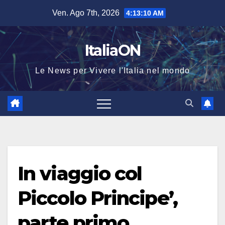
Salta
Ven. Ago 7th, 2026
4:13:10 AM
al
contenuto
ItaliaON
Le News per Vivere l'Italia nel mondo
In viaggio col
Piccolo Principe’,
parte primo