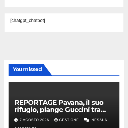
[chatgpt_chatbot]
You missed
REPORTAGE Pavana, il suo
rifugio, piange Guccini tra
silenzio, lacrime e fiori
7 AGOSTO 2026
GESTIONE
NESSUN