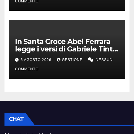
COMMENTO
In Santa Croce Abel Ferrara
legge i versi di Gabriele Tinti
per Francesco d’Assisi
6 AGOSTO 2026
GESTIONE
NESSUN
COMMENTO
CHAT