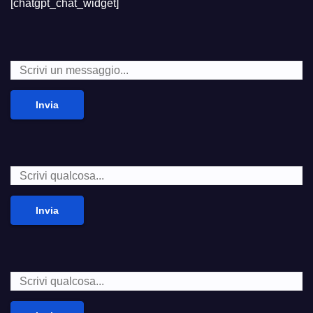
[chatgpt_chat_widget]
Invia
Invia