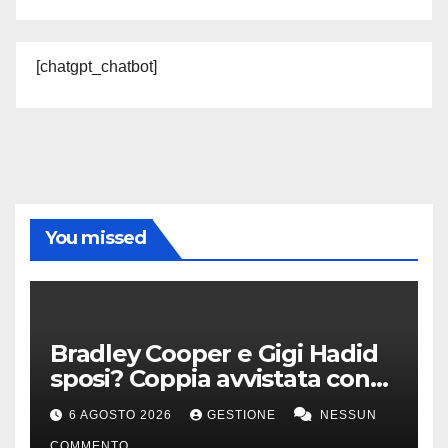
[chatgpt_chatbot]
You missed
Bradley Cooper e Gigi Hadid
sposi? Coppia avvistata con
anello all’anulare
6 AGOSTO 2026
GESTIONE
NESSUN
COMMENTO