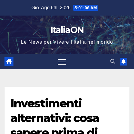
Salta
Gio. Ago 6th, 2026
5:01:06 AM
al
contenuto
ItaliaON
Le News per Vivere l'Italia nel mondo
Investimenti
alternativi: cosa
sapere prima di