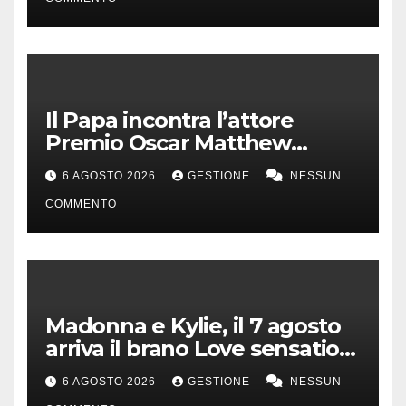
Il Papa incontra l’attore
Premio Oscar Matthew
McConaughey
6 AGOSTO 2026
GESTIONE
NESSUN
COMMENTO
Madonna e Kylie, il 7 agosto
arriva il brano Love sensation
(Afterhours mix)
6 AGOSTO 2026
GESTIONE
NESSUN