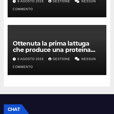
8 AGOSTO 2026
GESTIONE
NESSUN
COMMENTO
Ottenuta la prima lattuga
che produce una proteina
chiave della carne
8 AGOSTO 2026
GESTIONE
NESSUN
COMMENTO
CHAT