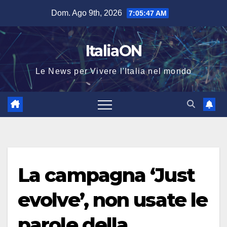
Salta
Dom. Ago 9th, 2026
7:05:47 AM
al
contenuto
ItaliaON
Le News per Vivere l'Italia nel mondo
La campagna ‘Just
evolve’, non usate le
parole della