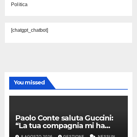
Politica
[chatgpt_chatbot]
You missed
Paolo Conte saluta Guccini:
“La tua compagnia mi ha
sempre divertito”
8 AGOSTO 2026
GESTIONE
NESSUN