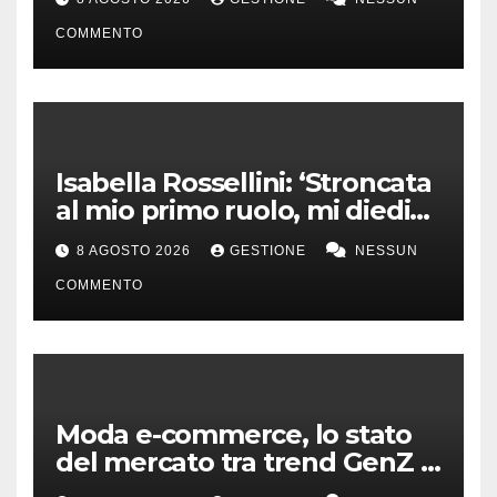
COMMENTO
Isabella Rossellini: ‘Stroncata
al mio primo ruolo, mi diedi
alla moda’
8 AGOSTO 2026
GESTIONE
NESSUN
COMMENTO
Moda e-commerce, lo stato
del mercato tra trend GenZ e
second hand