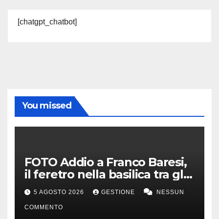
[chatgpt_chatbot]
You missed
FOTO Addio a Franco Baresi,
il feretro nella basilica tra gli
applausi e il coro “c’è solo un
5 AGOSTO 2026
GESTIONE
NESSUN
capitano”
COMMENTO