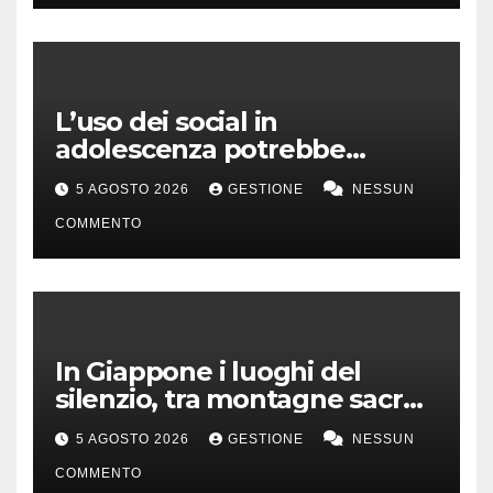
L’uso dei social in
adolescenza potrebbe
incidere sui voti a scuola
5 AGOSTO 2026
GESTIONE
NESSUN
COMMENTO
In Giappone i luoghi del
silenzio, tra montagne sacre
e isole incontaminate
5 AGOSTO 2026
GESTIONE
NESSUN
COMMENTO