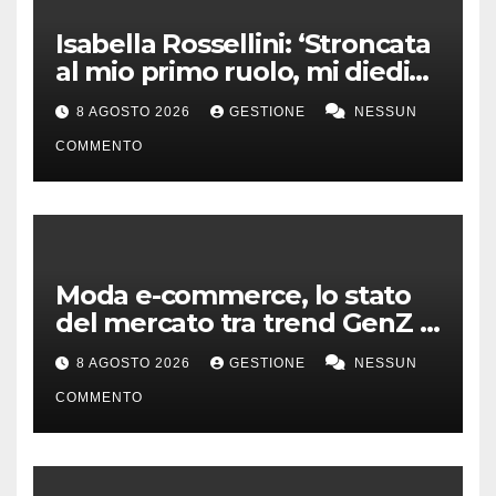
Isabella Rossellini: ‘Stroncata
al mio primo ruolo, mi diedi
alla moda’
8 AGOSTO 2026
GESTIONE
NESSUN
COMMENTO
Moda e-commerce, lo stato
del mercato tra trend GenZ e
second hand
8 AGOSTO 2026
GESTIONE
NESSUN
COMMENTO