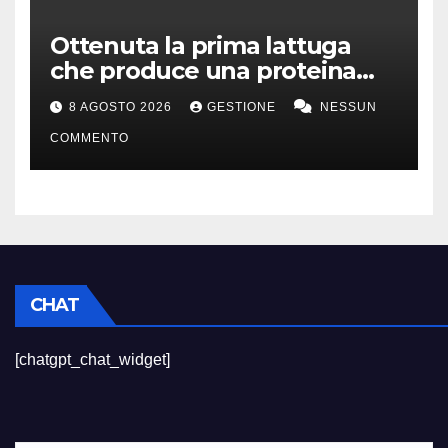
Ottenuta la prima lattuga
che produce una proteina
chiave della carne
8 AGOSTO 2026
GESTIONE
NESSUN
COMMENTO
CHAT
[chatgpt_chat_widget]