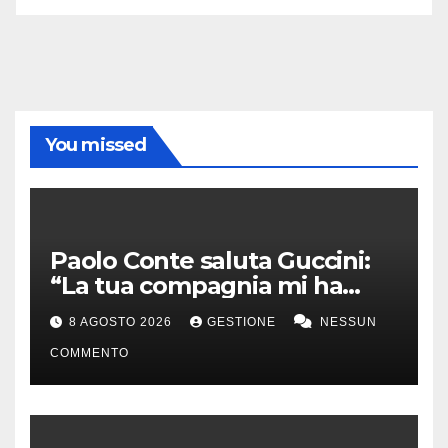
You missed
Paolo Conte saluta Guccini:
“La tua compagnia mi ha
sempre divertito”
8 AGOSTO 2026
GESTIONE
NESSUN
COMMENTO