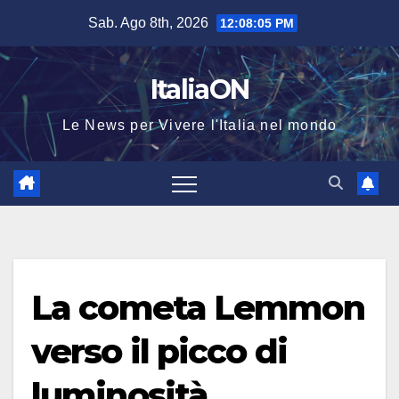
Salta
Sab. Ago 8th, 2026
12:08:06 PM
al
contenuto
ItaliaON
Le News per Vivere l'Italia nel mondo
La cometa Lemmon
verso il picco di
luminosità