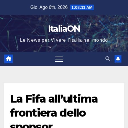
Salta
Gio. Ago 6th, 2026
1:08:11 AM
al
contenuto
ItaliaON
Le News per Vivere l'Italia nel mondo
La Fifa all’ultima
frontiera dello
sponsor,