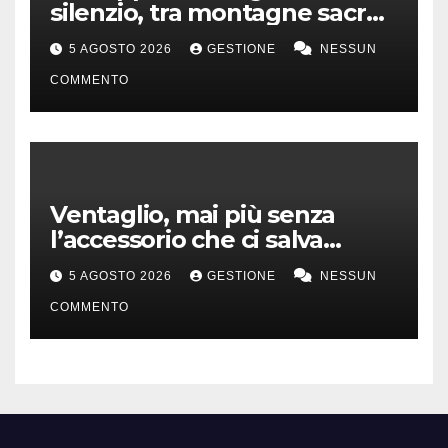
silenzio, tra montagne sacre
e isole incontaminate
5 AGOSTO 2026
GESTIONE
NESSUN
COMMENTO
Ventaglio, mai più senza
l’accessorio che ci salva
dall’afa
5 AGOSTO 2026
GESTIONE
NESSUN
COMMENTO