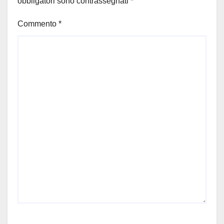
obbligatori sono contrassegnati
*
Commento
*