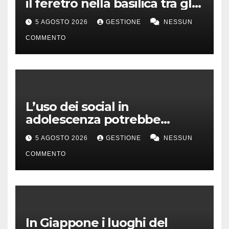
il feretro nella basilica tra gli
applausi e il coro “c’è solo un
5 AGOSTO 2026
GESTIONE
NESSUN
capitano”
COMMENTO
L’uso dei social in
adolescenza potrebbe
incidere sui voti a scuola
5 AGOSTO 2026
GESTIONE
NESSUN
COMMENTO
In Giappone i luoghi del