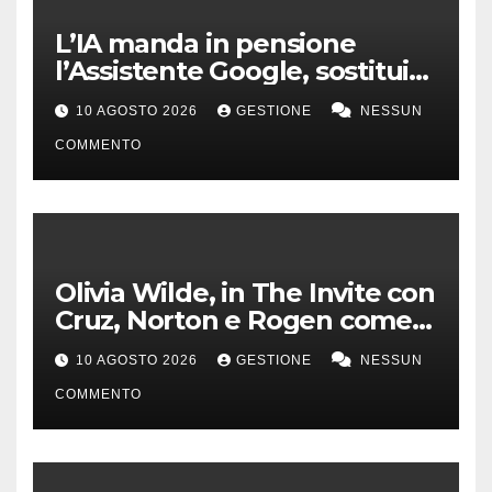
L’IA manda in pensione
l’Assistente Google, sostituito
da Gemini dal 4 settembre
10 AGOSTO 2026
GESTIONE
NESSUN
COMMENTO
Olivia Wilde, in The Invite con
Cruz, Norton e Rogen come
un gruppo jazz
10 AGOSTO 2026
GESTIONE
NESSUN
COMMENTO