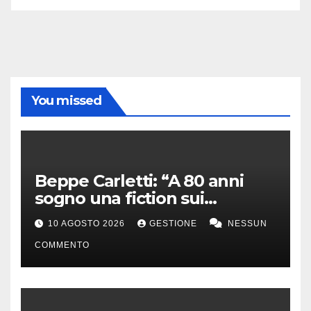
You missed
Beppe Carletti: “A 80 anni
sogno una fiction sui
Nomadi. Sanremo? Sarebbe
10 AGOSTO 2026
GESTIONE
NESSUN
bello”
COMMENTO