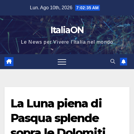
Salta
Lun. Ago 10th, 2026
7:02:35 AM
al
contenuto
ItaliaON
Le News per Vivere l'Italia nel mondo
La Luna piena di
Pasqua splende
sopra le Dolomiti