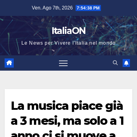
Salta
Ven. Ago 7th, 2026
7:54:39 PM
al
contenuto
ItaliaON
Le News per Vivere l'Italia nel mondo
La musica piace già
a 3 mesi, ma solo a 1
anno ci si muove a