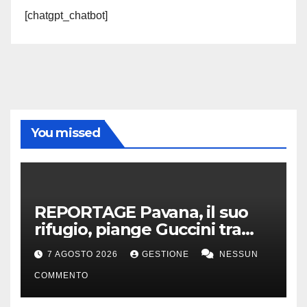
[chatgpt_chatbot]
You missed
REPORTAGE Pavana, il suo
rifugio, piange Guccini tra
silenzio, lacrime e fiori
7 AGOSTO 2026
GESTIONE
NESSUN
COMMENTO