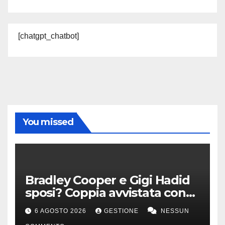
[chatgpt_chatbot]
You missed
Bradley Cooper e Gigi Hadid
sposi? Coppia avvistata con
anello all’anulare
6 AGOSTO 2026
GESTIONE
NESSUN