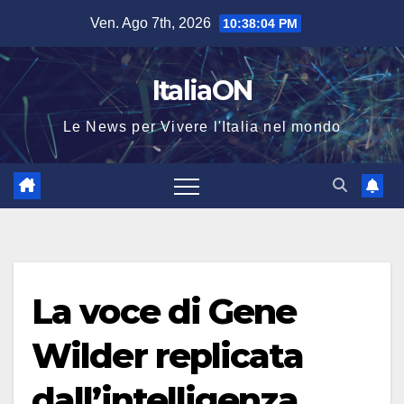
Salta
Ven. Ago 7th, 2026
10:38:04 PM
al
contenuto
ItaliaON
Le News per Vivere l'Italia nel mondo
La voce di Gene
Wilder replicata
dall’intelligenza