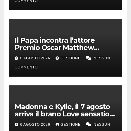
COMMENTO
Il Papa incontra l’attore
Premio Oscar Matthew
McConaughey
6 AGOSTO 2026
GESTIONE
NESSUN
COMMENTO
Madonna e Kylie, il 7 agosto
arriva il brano Love sensation
(Afterhours mix)
6 AGOSTO 2026
GESTIONE
NESSUN