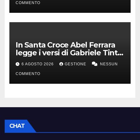
COMMENTO
In Santa Croce Abel Ferrara
legge i versi di Gabriele Tinti
per Francesco d’Assisi
6 AGOSTO 2026
GESTIONE
NESSUN
COMMENTO
CHAT