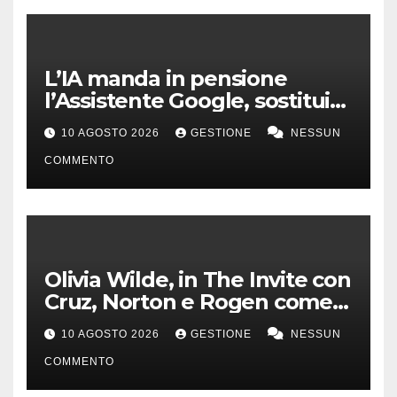
L’IA manda in pensione
l’Assistente Google, sostituito
da Gemini dal 4 settembre
10 AGOSTO 2026
GESTIONE
NESSUN
COMMENTO
Olivia Wilde, in The Invite con
Cruz, Norton e Rogen come
un gruppo jazz
10 AGOSTO 2026
GESTIONE
NESSUN
COMMENTO