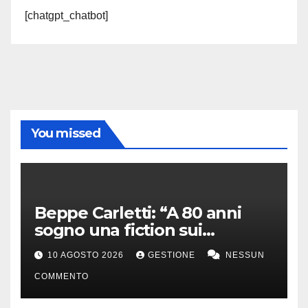
[chatgpt_chatbot]
You missed
Beppe Carletti: “A 80 anni
sogno una fiction sui
Nomadi. Sanremo? Sarebbe
10 AGOSTO 2026
GESTIONE
NESSUN
bello”
COMMENTO