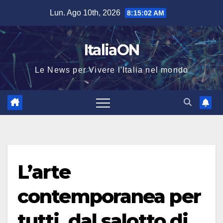
Salta
Lun. Ago 10th, 2026
8:15:02 AM
al
contenuto
ItaliaON
Le News per Vivere l'Italia nel mondo
L’arte
contemporanea per
tutti, dal salotto di