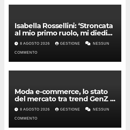
Isabella Rossellini: ‘Stroncata
al mio primo ruolo, mi diedi
alla moda’
8 AGOSTO 2026
GESTIONE
NESSUN
COMMENTO
Moda e-commerce, lo stato
del mercato tra trend GenZ e
second hand
8 AGOSTO 2026
GESTIONE
NESSUN
COMMENTO