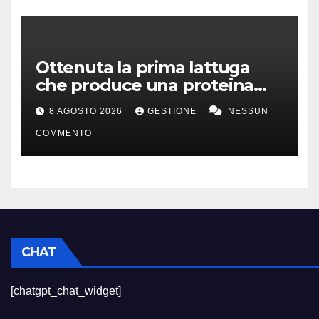
Ottenuta la prima lattuga
che produce una proteina
chiave della carne
8 AGOSTO 2026
GESTIONE
NESSUN
COMMENTO
CHAT
[chatgpt_chat_widget]