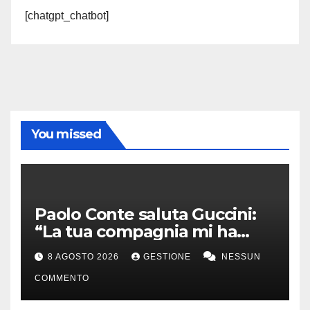
[chatgpt_chatbot]
You missed
Paolo Conte saluta Guccini:
“La tua compagnia mi ha
sempre divertito”
8 AGOSTO 2026
GESTIONE
NESSUN
COMMENTO