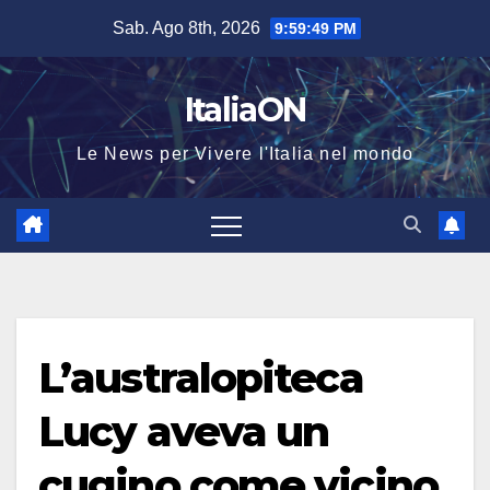
Salta
Sab. Ago 8th, 2026
9:59:49 PM
al
contenuto
ItaliaON
Le News per Vivere l'Italia nel mondo
L’australopiteca
Lucy aveva un
cugino come vicino