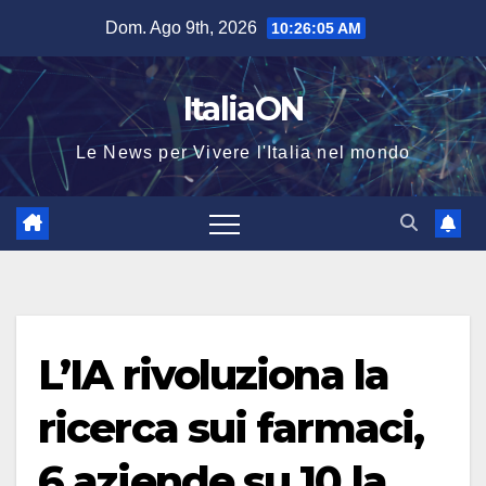
Salta
Dom. Ago 9th, 2026
10:26:05 AM
al
contenuto
ItaliaON
Le News per Vivere l'Italia nel mondo
L’IA rivoluziona la
ricerca sui farmaci,
6 aziende su 10 la