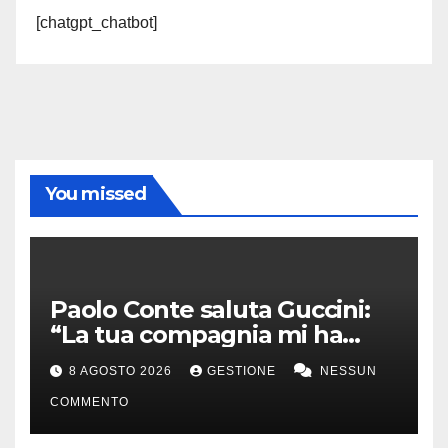
[chatgpt_chatbot]
You missed
Paolo Conte saluta Guccini:
“La tua compagnia mi ha
sempre divertito”
8 AGOSTO 2026
GESTIONE
NESSUN
COMMENTO