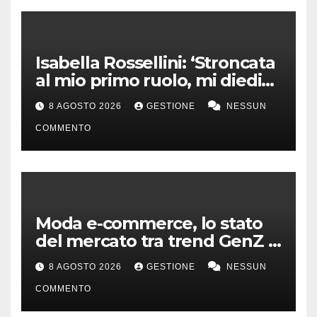
Isabella Rossellini: ‘Stroncata
al mio primo ruolo, mi diedi
alla moda’
8 AGOSTO 2026
GESTIONE
NESSUN
COMMENTO
Moda e-commerce, lo stato
del mercato tra trend GenZ e
second hand
8 AGOSTO 2026
GESTIONE
NESSUN
COMMENTO