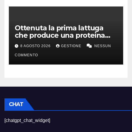
Ottenuta la prima lattuga
che produce una proteina
chiave della carne
8 AGOSTO 2026
GESTIONE
NESSUN
COMMENTO
CHAT
[chatgpt_chat_widget]