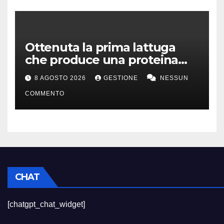
Ottenuta la prima lattuga
che produce una proteina
chiave della carne
8 AGOSTO 2026
GESTIONE
NESSUN
COMMENTO
CHAT
[chatgpt_chat_widget]