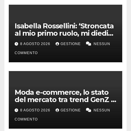
Isabella Rossellini: ‘Stroncata
al mio primo ruolo, mi diedi
alla moda’
8 AGOSTO 2026
GESTIONE
NESSUN
COMMENTO
Moda e-commerce, lo stato
del mercato tra trend GenZ e
second hand
8 AGOSTO 2026
GESTIONE
NESSUN
COMMENTO