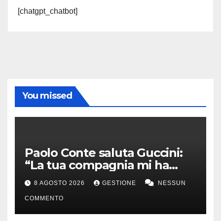
[chatgpt_chatbot]
You missed
Paolo Conte saluta Guccini:
“La tua compagnia mi ha
sempre divertito”
8 AGOSTO 2026
GESTIONE
NESSUN
COMMENTO