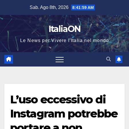
Salta
Sab. Ago 8th, 2026
8:42:00 AM
al
contenuto
ItaliaON
Le News per Vivere l'Italia nel mondo
L’uso eccessivo di
Instagram potrebbe
portare a non