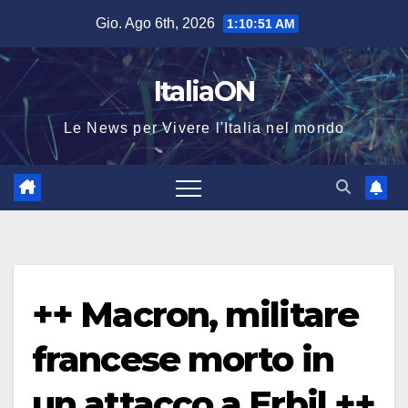
Salta
Gio. Ago 6th, 2026
1:10:52 AM
al
contenuto
ItaliaON
Le News per Vivere l'Italia nel mondo
++ Macron, militare
francese morto in
un attacco a Erbil ++