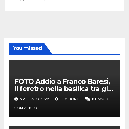
You missed
FOTO Addio a Franco Baresi,
il feretro nella basilica tra gli
applausi e il coro “c’è solo un
5 AGOSTO 2026
GESTIONE
NESSUN
capitano”
COMMENTO