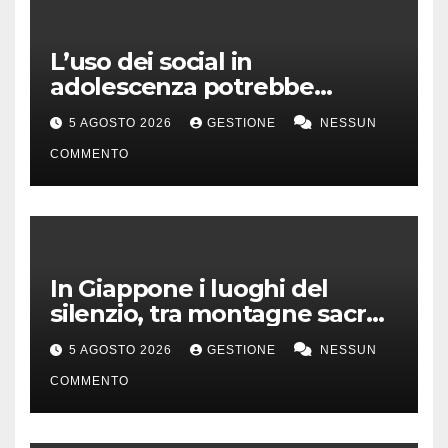
L’uso dei social in
adolescenza potrebbe
incidere sui voti a scuola
5 AGOSTO 2026
GESTIONE
NESSUN
COMMENTO
In Giappone i luoghi del
silenzio, tra montagne sacre
e isole incontaminate
5 AGOSTO 2026
GESTIONE
NESSUN
COMMENTO